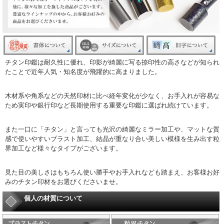
チタン印鑑は耐久性に優れ、印影が綺麗に写る捺印性の高さなどが知られ
たことで近年人気・知名度が飛躍的に高まりました。
木材系や角系などの天然印材に比べ経年変化が少なく、お手入れが容易な
ため実印や銀行印など長期使用する重要な印鑑に選ばれ続けています。
また一口に「チタン」と言っても光沢の綺麗なミラー加工や、マットな質
感で使いやすいブラスト加工、結晶が重なり合い美しい模様を生み出す粒
界加工など様々なタイプがございます。
見た目の美しさはもちろん使い勝手やお手入れなども踏まえ、お客様お好
みのチタン印材をお選びくださいませ。
個人の材質について