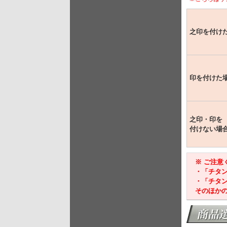
之印を付け
印を付けた
之印・印を
付けない場
※ ご注
・「チタ
・「チタ
そのほか