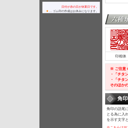
日付が赤の日が休業日です。
… ゴム印の作成はお休みになります。
印相体
※ ご注
・「チタ
・「チタ
そのほか
角印
角印の語尾
とる為に入
を示す文字
※こちらはサ