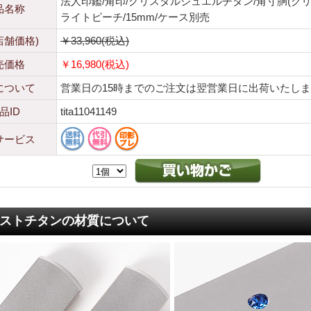
法人印鑑/角印/クリスタルジュエルチタン/角寸胴(クリ
品名称
ライトピーチ/15mm/ケース別売
店舗価格)
￥33,960(税込)
売価格
￥16,980(税込)
について
営業日の15時までのご注文は翌営業日に出荷いたし
品ID
tita11041149
サービス
ストチタンの材質について