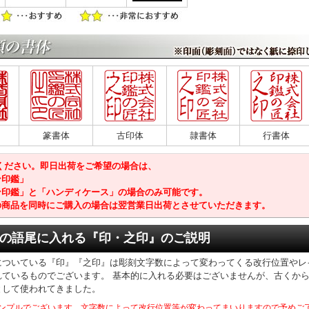
篆書体
古印体
隷書体
行書体
意ください。即日出荷をご希望の場合は、
ン印鑑」
ン印鑑」と「ハンディケース」の場合のみ可能です。
の商品を同時にご購入の場合は翌営業日出荷とさせていただきます。
の語尾に入れる『印・之印』のご説明
についている『印』『之印』は彫刻文字数によって変わってくる改行位置やレ
れているものでございます。 基本的に入れる必要はございませんが、古くか
として使われてきました。
ンプルでございます。文字数によって改行位置等が変わってまいりますので予めご