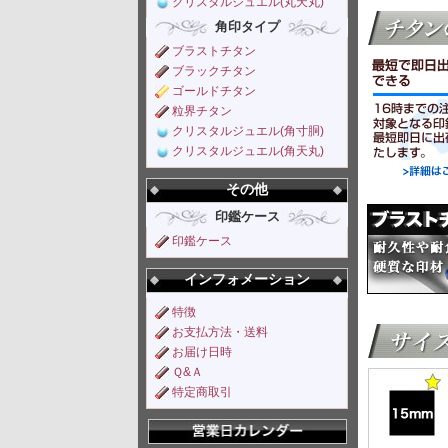
クリスタルジュエル(丸天丸)
角印タイプ
ブラストチタン
ブラックチタン
ゴールドチタン
粒界チタン
クリスタルジュエル(角寸胴)
クリスタルジュエル(角天丸)
その他
印鑑ケース
印鑑ケース
インフォメーション
特徴
お支払方法・送料
お届け日時
Ｑ&Ａ
特定商取引