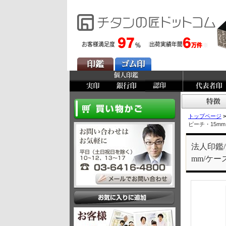
トップページ
>
ピーチ・15mm
法人印鑑
mm/ケー