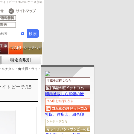
ライトピーチ/15mm/ケース別売
エルチタン・角寸胴・ライト
イトピーチ/15
印鑑通販なら印鑑の匠
社版、住所印、組合印